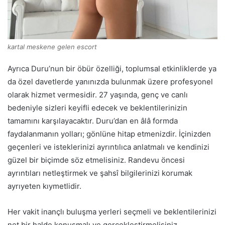
kartal meskene gelen escort
Ayrıca Duru’nun bir öbür özelliği, toplumsal etkinliklerde ya
da özel davetlerde yanınızda bulunmak üzere profesyonel
olarak hizmet vermesidir. 27 yaşında, genç ve canlı
bedeniyle sizleri keyifli edecek ve beklentilerinizin
tamamını karşılayacaktır. Duru’dan en âlâ formda
faydalanmanın yolları; gönlüne hitap etmenizdir. İçinizden
geçenleri ve isteklerinizi ayrıntılıca anlatmalı ve kendinizi
güzel bir biçimde söz etmelisiniz. Randevu öncesi
ayrıntıları netleştirmek ve şahsî bilgilerinizi korumak
ayrıyeten kıymetlidir.
Her vakit inançlı buluşma yerleri seçmeli ve beklentilerinizi
net bir halde konuşmalı ve gerçekleştirmelisiniz.