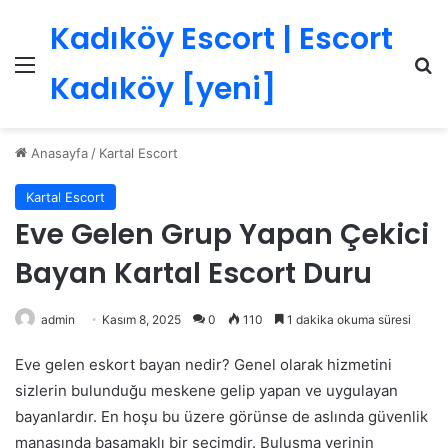
Kadıköy Escort | Escort
Menü
Ar
Kadıköy [yeni]
Anasayfa
/
Kartal Escort
Kartal Escort
Eve Gelen Grup Yapan Çekici
Bayan Kartal Escort Duru
admin
Kasım 8, 2025
0
110
1 dakika okuma süresi
Eve gelen eskort bayan nedir? Genel olarak hizmetini
sizlerin bulunduğu meskene gelip yapan ve uygulayan
bayanlardır. En hoşu bu üzere görünse de aslında güvenlik
manasında basamaklı bir seçimdir. Buluşma yerinin