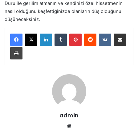
Duru ile gerilim atmanın ve kendinizi özel hissetmenin
nasıl olduğunu keşfettiğinizde olanların düş olduğunu
düşüneceksiniz.
LinkedIn
Tumblr
Pinterest
Reddit
VKontakte
E-Posta ile paylaş
Yazdır
admin
Web
sitesi