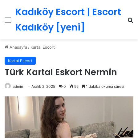
Kadıköy Escort | Escort
Menü
Ar
Kadıköy [yeni]
Anasayfa
/
Kartal Escort
Kartal Escort
Türk Kartal Eskort Nermin
admin
Aralık 2, 2025
0
95
1 dakika okuma süresi